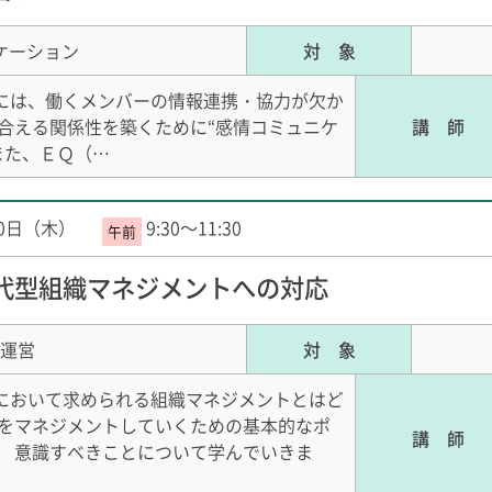
ケーション
対 象
には、働くメンバーの情報連携・協力が欠か
け合える関係性を築くために“感情コミュニケ
講 師
また、ＥＱ（…
20日（木）
9:30～11:30
代型組織マネジメントへの対応
運営
対 象
において求められる組織マネジメントとはど
織をマネジメントしていくための基本的なポ
講 師
、 意識すべきことについて学んでいきま