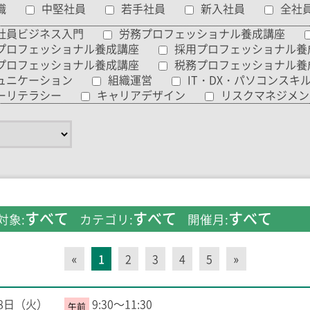
職
中堅社員
若手社員
新入社員
全社
社員ビジネス入門
労務プロフェッショナル養成講座
プロフェッショナル養成講座
採用プロフェッショナル養
プロフェッショナル養成講座
税務プロフェッショナル養
ュニケーション
組織運営
IT・DX・パソコンスキ
ーリテラシー
キャリアデザイン
リスクマネジメン
すべて
すべて
すべて
対象:
カテゴリ:
開催月:
«
1
2
3
4
5
»
18日（火）
9:30～11:30