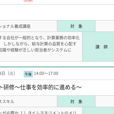
ショナル養成講座
対 象
する会社が一般的となり、計算業務の効率化
。 しかしながら、給与計算の品質を心配す
講 師
知識や経験が乏しい担当者がシステムに
18日（火）
14:00～17:00
ト研修～仕事を効率的に進める～
ススキル
対 象
トが必要か １）タイムマネジメントのメリ