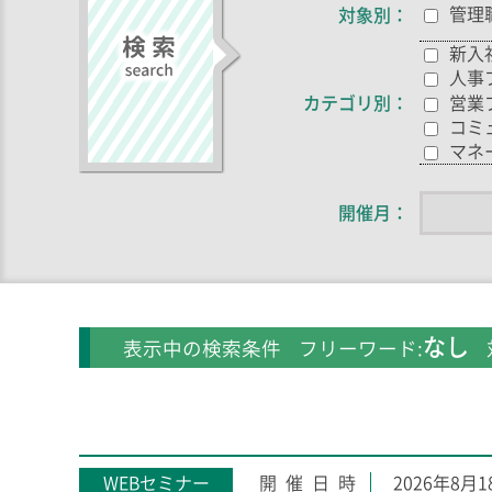
管理
対象別
新入
人事
営業
カテゴリ別
コミ
マネ
開催月
なし
表示中の検索条件
フリーワード:
WEBセミナー
2026年8月