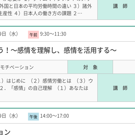
外国と日本の平均労働時間の違い ３）諸外
講 師
産性 ４）日本人の働き方の課題 ２…
19日（水）
9:30～11:30
う！～感情を理解し、感情を活用する～
モチベーション
対 象
１）はじめに （２）感情労働とは （３）ウ
 ２．「感情」の自己理解 （１）あなたは
講 師
19日（水）
14:00～17:00
ョン