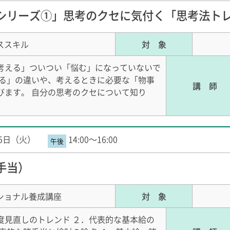
シリーズ①」思考のクセに気付く「思考法ト
ススキル
対 象
考える」ついつい「悩む」になっていないで
える」の違いや、考えるときに必要な「物事
講 師
びます。 自分の思考のクセについて知り
25日（火）
14:00～16:00
手当）
ショナル養成講座
対 象
度見直しのトレンド ２．代表的な基本給の