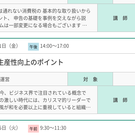
は通れない消費税の 基本的な取り扱いから
ント、 申告の基礎を事例を交えながら説
講 師
ムは一部変更になる場合もございます …
21日（金）
14:00～17:00
生産性向上のポイント
運営
対 象
は、今、ビジネス界で注目されている概念で
化の激しい時代には、カリスマ的リーダーで
講 師
社風が和を必要以上に重視していると組織…
25日（火）
9:30～11:30